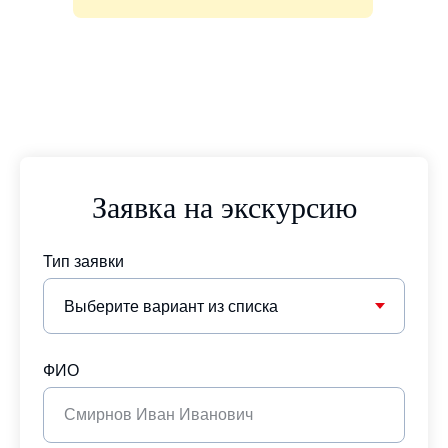
Заявка на экскурсию
Внимание!
Заявки на проведение
Тип заявки
экскурсий принимаются
с 1 октября 2021 года.
ФИО